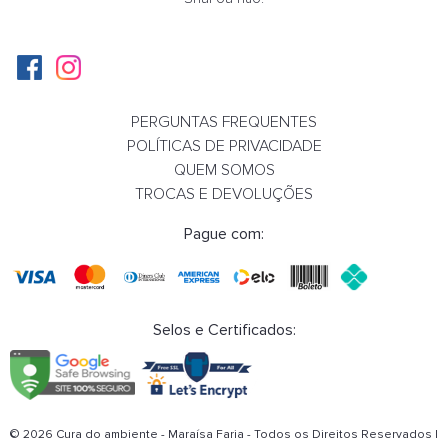
PERGUNTAS FREQUENTES
POLÍTICAS DE PRIVACIDADE
QUEM SOMOS
TROCAS E DEVOLUÇÕES
Pague com:
Selos e Certificados:
BAGUÁ FENG SHUI COM ESPELHO PARA PO
CM
R$ 36,90
© 2026 Cura do ambiente - Maraísa Faria - Todos os Direitos Reservados |