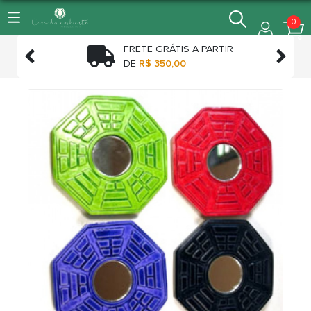
0
FRETE GRÁTIS A PARTIR


TO
DE
R$ 350,00