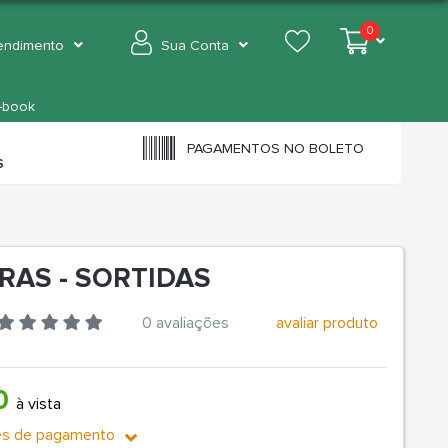
0
endimento
Sua Conta
-book
PAGAMENTOS NO BOLETO
S
DRAS - SORTIDAS
0 avaliações
avaliar produto
00
à vista
es de pagamento