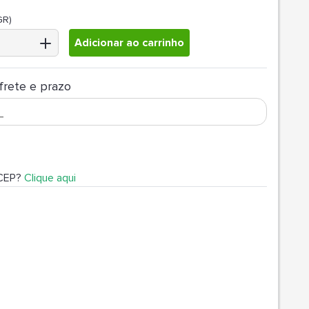
GR)
Adicionar ao carrinho
frete e prazo
 CEP?
Clique aqui