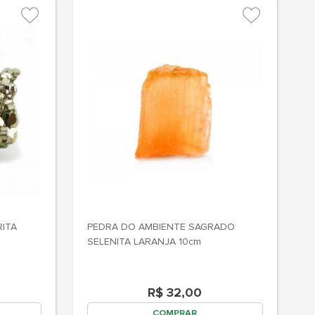
RITA
PEDRA DO AMBIENTE SAGRADO
P
SELENITA LARANJA 10cm
A
R$ 32,00
COMPRAR