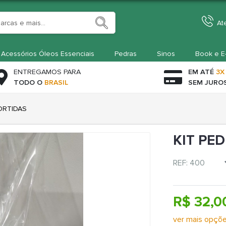
At
Acessórios Óleos Essenciais
Pedras
Sinos
Book e E
ENTREGAMOS PARA
EM ATÉ
3X
TODO O
BRASIL
SEM JURO
SORTIDAS
KIT PE
REF: 400
R$ 32,
ver mais opçõ