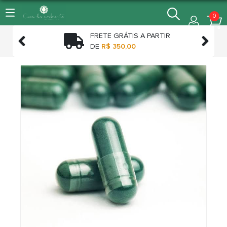
0
FRETE GRÁTIS A PARTIR


TO
DE
R$ 350,00