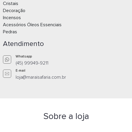
Cristais
Decoração
Incensos
Acessórios Óleos Essenciais
Pedras
Atendimento
Whatsapp
(45) 99949-9211
E-mail
loja@maraisafaria.com.br
Sobre a loja
SINO PIN FENG SHUI PARA PORTA DE ENTR
HARMONIZAÇÃO ENERGÉTICA E PROTEÇ